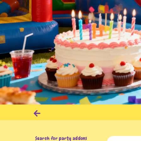
орты ко дню
Аниматоры /
рождения
Ведущие
Search for party addons