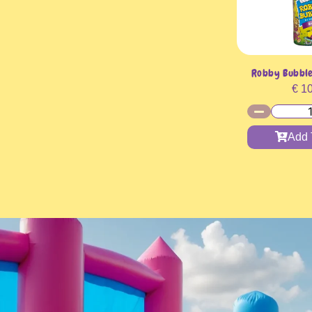
Robby Bubble
€
10
Add 