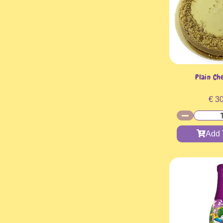
Plain Ch
€
30
Add 