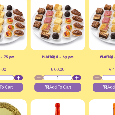
 – 75 pcs
PLATTER B – 60 pcs
PLATTER 
.00
€
60.00
€
4
To Cart
Add To Cart
Add