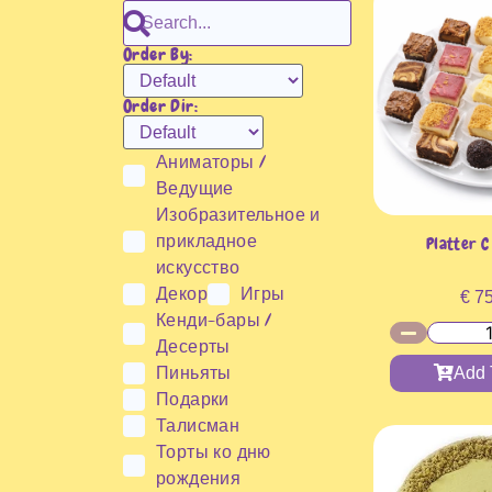
Order By:
Order Dir:
Аниматоры /
Ведущие
Изобразительное и
прикладное
Platter C
искусство
Декор
Игры
€
75
Кенди-бары /
Десерты
Пиньяты
Add 
Подарки
Талисман
Торты ко дню
рождения