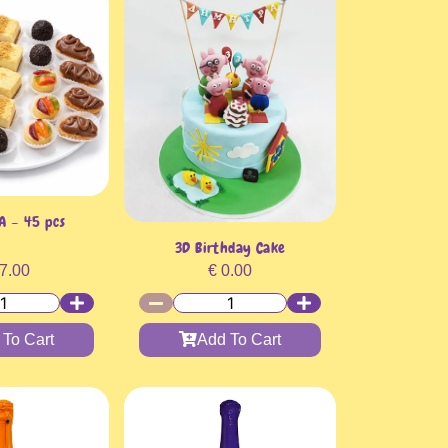
A – 45 pcs
3D Birthday Cake
7.00
€
0.00
 To Cart
Add To Cart