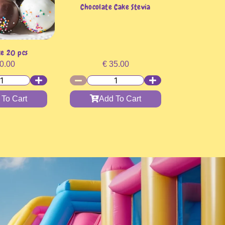
Chocolate Cake Stevia
e 20 pcs
0.00
€
35.00
 To Cart
Add To Cart