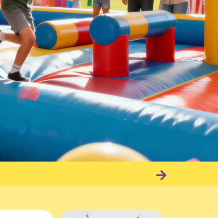
Изобразительное и
прикладное
Кенди-бары /
искусство
Десерты