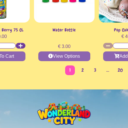
 Berry 75 CL
Water Bottle
Pop Cak
.00
€
4
€
3.00
To Cart
View Options
Add
1
2
3
…
20