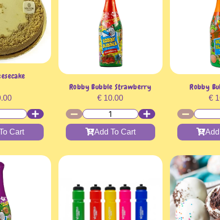
eesecake
Robby Bubble Strawberry
Robby Bu
.00
€
10.00
€
1
To Cart
Add To Cart
Add