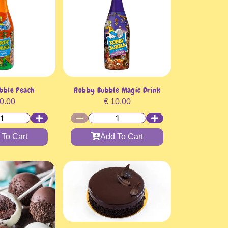
bble Peach
Robby Bubble Magic Drink
0.00
€
10.00
 To Cart
Add To Cart