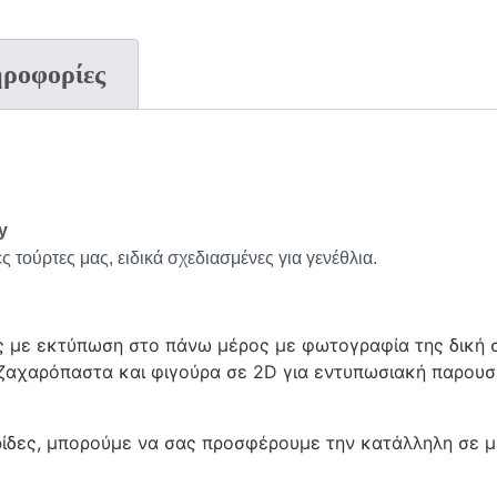
C016
C0
ηροφορίες
C020
C0
y
ς τούρτες μας, ειδικά σχεδιασμένες για γενέθλια.
C024
C0
 με εκτύπωση στο πάνω μέρος με φωτογραφία της δική σ
ζαχαρόπαστα και φιγούρα σε 2D για εντυπωσιακή παρουσ
ρίδες, μπορούμε να σας προσφέρουμε την κατάλληλη σε μέ
C028
C0