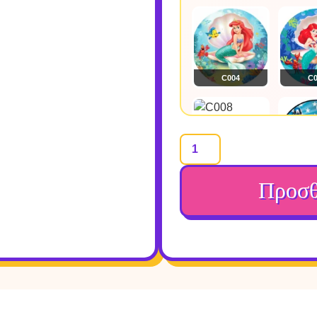
C004
C0
C008
C0
Προσθ
C012
C0