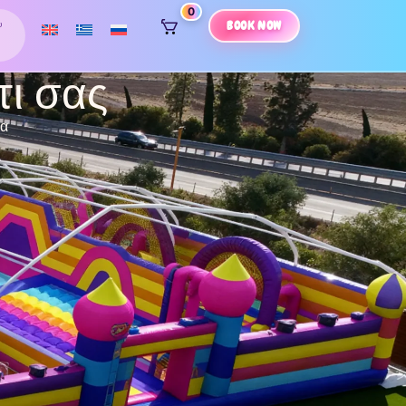
0
BOOK NOW
υ
τι σας
δα