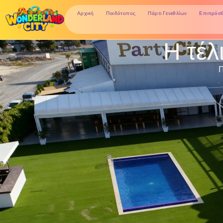
Αρχική
Παιδότοπος
Πάρτι Γενεθλίων
Επιπρόσθ
Η τέλ
Π