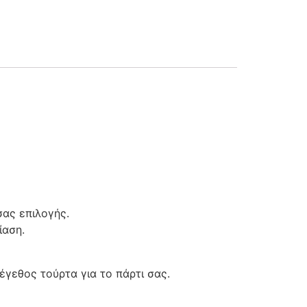
17
C018
C019
21
C022
C023
25
C026
C027
ας επιλογής.
ίαση.
γεθος τούρτα για το πάρτι σας.
29
C030
C031