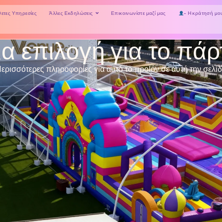
Άλλες Εκδηλώσεις
ετες Υπηρεσίες
Επικοινωνίστε μαζί μας
- Η κράτησή μο
ια επιλογή για το πάρ
ερισσότερες πληροφορίες για αυτό το προΪόν σε αυτή την σελί