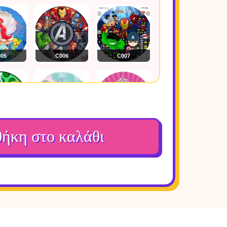
05
C006
C007
09
C010
C011
ήκη στο καλάθι
13
C014
C015