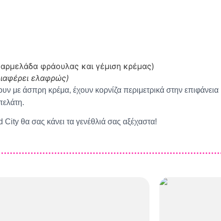
C032
C0
 μαρμελάδα φράουλας και γέμιση κρέμας)
διαφέρει ελαφρώς)
νουν με άσπρη κρέμα, έχουν κορνίζα περιμετρικά στην επιφάνεια
πελάτη.
C036
C0
 City θα σας κάνει τα γενέθλιά σας αξέχαστα!
C040
C0