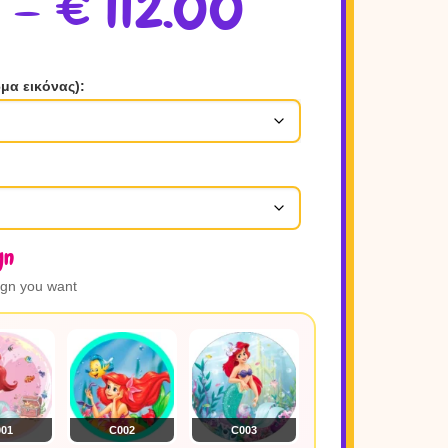
–
€
112.00
μα εικόνας)
:
gn
ign you want
01
C002
C003