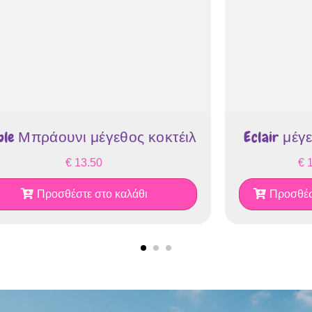
C044
C0
C048
C0
οκτέιλ
Eclair μέγεθος κοκτέιλ
3D
€
15.00
Προσθέστε στο καλάθι
C052
C0
C056
C0