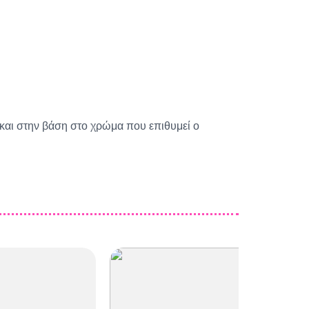
33
C034
C035
 και στην βάση στο χρώμα που επιθυμεί ο
37
C038
C039
41
C042
C043